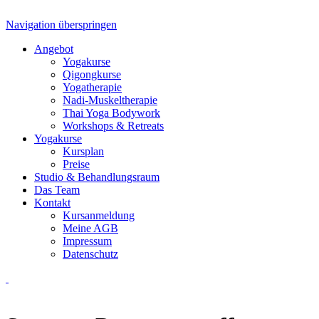
Navigation überspringen
Angebot
Yogakurse
Qigongkurse
Yogatherapie
Nadi-Muskeltherapie
Thai Yoga Bodywork
Workshops & Retreats
Yogakurse
Kursplan
Preise
Studio & Behandlungsraum
Das Team
Kontakt
Kursanmeldung
Meine AGB
Impressum
Datenschutz