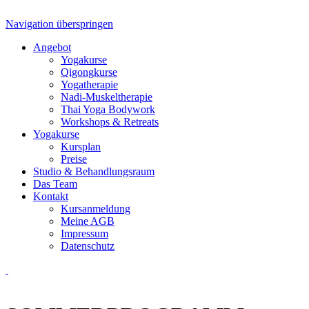
Navigation überspringen
Angebot
Yogakurse
Qigongkurse
Yogatherapie
Nadi-Muskeltherapie
Thai Yoga Bodywork
Workshops & Retreats
Yogakurse
Kursplan
Preise
Studio & Behandlungsraum
Das Team
Kontakt
Kursanmeldung
Meine AGB
Impressum
Datenschutz