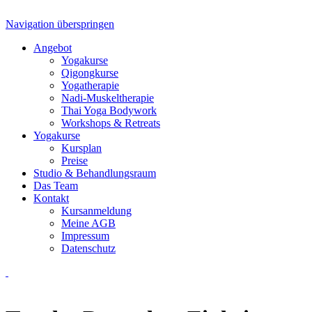
Navigation überspringen
Angebot
Yogakurse
Qigongkurse
Yogatherapie
Nadi-Muskeltherapie
Thai Yoga Bodywork
Workshops & Retreats
Yogakurse
Kursplan
Preise
Studio & Behandlungsraum
Das Team
Kontakt
Kursanmeldung
Meine AGB
Impressum
Datenschutz