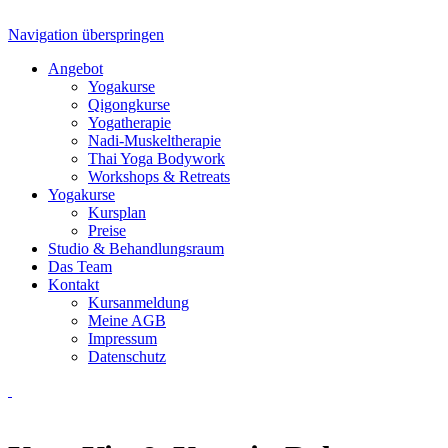
Navigation überspringen
Angebot
Yogakurse
Qigongkurse
Yogatherapie
Nadi-Muskeltherapie
Thai Yoga Bodywork
Workshops & Retreats
Yogakurse
Kursplan
Preise
Studio & Behandlungsraum
Das Team
Kontakt
Kursanmeldung
Meine AGB
Impressum
Datenschutz